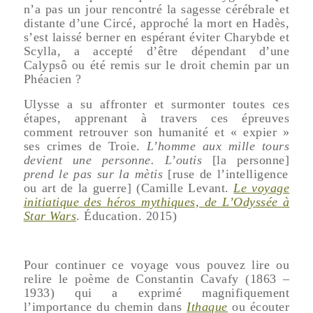
n’a pas un jour rencontré la sagesse cérébrale et
distante d’une Circé, approché la mort en Hadès,
s’est laissé berner en espérant éviter Charybde et
Scylla, a accepté d’être dépendant d’une
Calypsô ou été remis sur le droit chemin par un
Phéacien ?
Ulysse a su affronter et surmonter toutes ces
étapes, apprenant à travers ces épreuves
comment retrouver son humanité et « expier »
ses crimes de Troie.
L’homme aux mille tours
devient une personne. L’outis
[la personne]
prend le pas sur la mètis
[ruse de l’intelligence
ou art de la guerre] (Camille Levant.
Le voyage
initiatique des héros mythiques, de L’Odyssée à
Star Wars
. Éducation. 2015)
Pour continuer ce voyage vous pouvez lire ou
relire le poème de Constantin Cavafy (1863 –
1933) qui a exprimé magnifiquement
l’importance du chemin dans
Ithaque
ou écouter