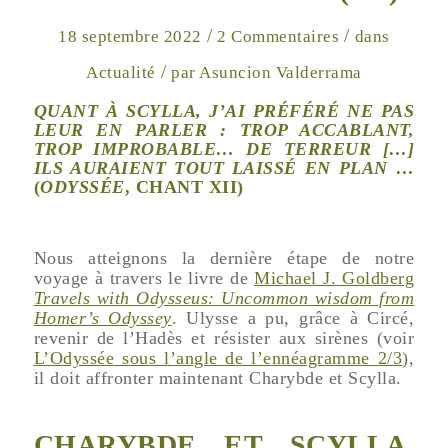
/
/
18 septembre 2022
2 Commentaires
dans
/
Actualité
par
Asuncion Valderrama
QUANT À SCYLLA, J’AI PRÉFÉRÉ NE PAS
LEUR EN PARLER : TROP ACCABLANT,
TROP IMPROBABLE… DE TERREUR […]
ILS AURAIENT TOUT LAISSÉ EN PLAN
…
(
ODYSSÉE
, CHANT XII)
Nous atteignons la dernière étape de notre
voyage à travers le livre de
Michael J. Goldberg
Travels with Odysseus: Uncommon wisdom from
Homer’s Odyssey
. Ulysse a pu, grâce à Circé,
revenir de l’Hadès et résister aux sirènes (voir
L’Odyssée sous l’angle de l’ennéagramme 2/3
),
il doit affronter maintenant Charybde et Scylla.
CHARYBDE ET SCYLLA.