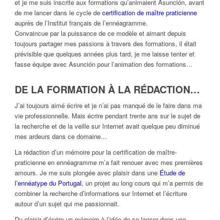
et je me suis inscrite aux formations qu’animaient Asunción, avant
de me lancer dans le cycle de
certification de maître praticienne
auprès de l’Institut français de l’ennéagramme.
Convaincue par la puissance de ce modèle et aimant depuis
toujours partager mes passions à travers des formations, il était
prévisible que quelques années plus tard, je me laisse tenter et
fasse équipe avec Asunción pour l’animation des formations…
DE LA FORMATION À LA RÉDACTION…
J’ai toujours aimé écrire et je n’ai pas manqué de le faire dans ma
vie professionnelle. Mais écrire pendant trente ans sur le sujet de
la recherche et de la veille sur Internet avait quelque peu diminué
mes ardeurs dans ce domaine…
La rédaction d’un mémoire pour la certification de maître-
praticienne en ennéagramme m’a fait renouer avec mes premières
amours. Je me suis plongée avec plaisir dans une
Étude de
l’ennéatype du Portugal
, un projet au long cours qui m’a permis de
combiner la recherche d’informations sur Internet et l’écriture
autour d’un sujet qui me passionnait.
Du plaisir d’écrire un mémoire à l’idée de se lancer dans une