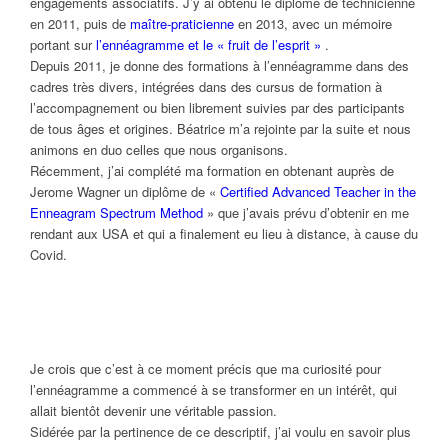
engagements associatifs. J’y ai obtenu le diplôme de technicienne
en 2011, puis de
maître-praticienne
en 2013, avec un mémoire
portant sur
l’ennéagramme et le « fruit de l’esprit »
.
Depuis 2011, je donne des formations à l’ennéagramme dans des
cadres très divers, intégrées dans des cursus de formation à
l’accompagnement ou bien librement suivies par des participants
de tous âges et origines. Béatrice m’a rejointe par la suite et nous
animons en duo celles que nous organisons.
Récemment, j’ai complété ma formation en obtenant auprès de
Jerome Wagner un diplôme de «
Certified Advanced Teacher in the
Enneagram Spectrum Method
» que j’avais prévu d’obtenir en me
rendant aux USA et qui a finalement eu lieu à distance, à cause du
Covid.
Je crois que c’est à ce moment précis que ma curiosité pour
l’ennéagramme a commencé à se transformer en un intérêt, qui
allait bientôt devenir une véritable passion.
Sidérée par la pertinence de ce descriptif, j’ai voulu en savoir plus