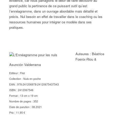
évidence, car nous partagions le désir de faire découvrir au
grand public la pertinence de ce puissant outil qu’est
l’ennéagramme, dans un ouvrage abordable mais détaillé et
précis. Nul besoin en effet de travailler dans le coaching ou les
ressources humaines pour intégrer ce modèle dans ses
pratiques.
Auteures : Béatrice
Foenix-Riou &
Asunción Valderrama
Editeur : First
Collection : Nuls en poche
EAN : 978-241206978-24120675437543
ISBN : 2412067546
Format : 13 cm x 19 cm
Nombre de pages : 352
Date de parution : 08.2021
Prix : 11,95 €