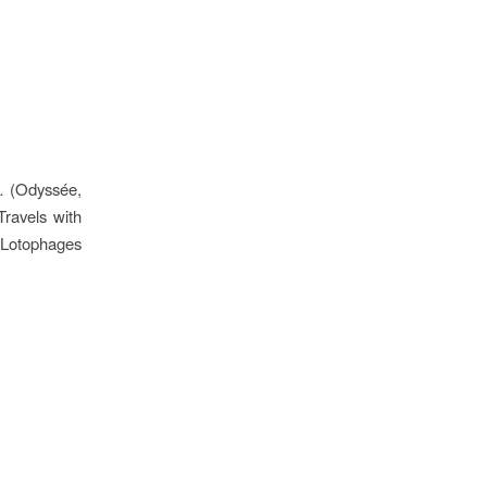
 … (Odyssée,
ravels with
 Lotophages