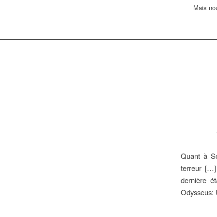
Mais no
Quant à Scy
terreur […
dernière é
Odysseus: 