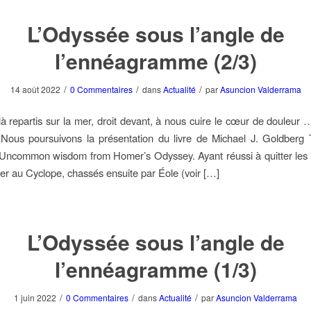
L’Odyssée sous l’angle de
l’ennéagramme (2/3)
/
/
/
14 août 2022
0 Commentaires
dans
Actualité
par
Asuncion Valderrama
là repartis sur la mer, droit devant, à nous cuire le cœur de douleur
ous poursuivons la présentation du livre de Michael J. Goldberg T
Uncommon wisdom from Homer’s Odyssey. Ayant réussi à quitter les
er au Cyclope, chassés ensuite par Éole (voir […]
L’Odyssée sous l’angle de
l’ennéagramme (1/3)
/
/
/
1 juin 2022
0 Commentaires
dans
Actualité
par
Asuncion Valderrama