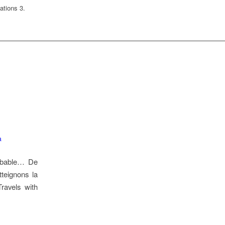
ations 3.
a
probable… De
teignons la
ravels with