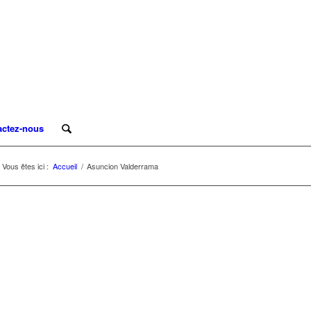
actez-nous
Vous êtes ici :
Accueil
/
Asuncion Valderrama