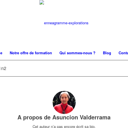
me
Notre offre de formation
Qui sommes-nous ?
Blog
Cont
1n2
A propos de
Asuncion Valderrama
Cet auteur n’a pas encore écrit sa bio.