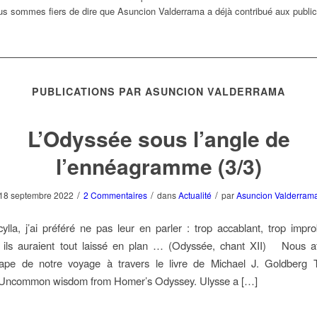
us sommes fiers de dire que
Asuncion Valderrama
a déjà contribué aux public
PUBLICATIONS PAR ASUNCION VALDERRAMA
L’Odyssée sous l’angle de
l’ennéagramme (3/3)
/
/
/
18 septembre 2022
2 Commentaires
dans
Actualité
par
Asuncion Valderram
lla, j’ai préféré ne pas leur en parler : trop accablant, trop im
] ils auraient tout laissé en plan … (Odyssée, chant XII) Nous at
tape de notre voyage à travers le livre de Michael J. Goldberg T
Uncommon wisdom from Homer’s Odyssey. Ulysse a […]