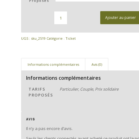
Proposés
Ajouter au panier
UGS :
sku_2519
Catégorie :
Ticket
Informations complémentaires
Avis (0)
Informations complémentaires
TARIFS
Particulier, Couple, Prix solidaire
PROPOSÉS
AVIS
Il n’y a pas encore d’avis.
Seuls les clients connectés ayant acheté ce produit ont la pos