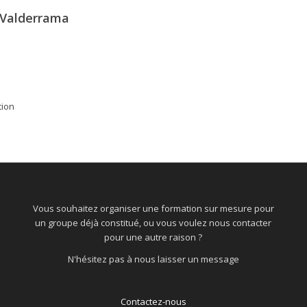
 Valderrama
tion
Vous souhaitez organiser une formation sur mesure pour
un groupe déjà constitué, ou vous voulez nous contacter
pour une autre raison ?
N'hésitez pas à nous laisser un message
Contactez-nous