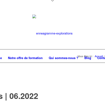
Vous êtes ici :
Accueil
/
me
Notre offre de formation
Qui sommes-nous ?
Blog
Cont
s | 06.2022