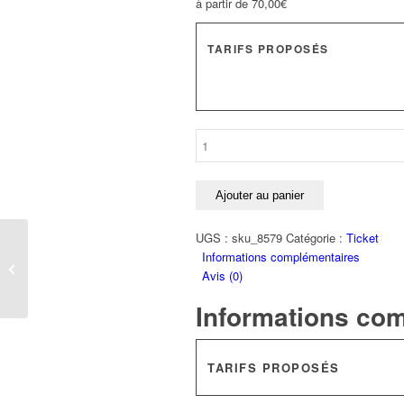
à partir de
70,00
€
TARIFS PROPOSÉS
quantité
de
Ticket:
Centres
Ajouter au panier
|
06.2022
UGS :
sku_8579
Catégorie :
Ticket
Informations complémentaires
Ticket: Sous-types | 12.2022
Avis (0)
Informations co
TARIFS PROPOSÉS